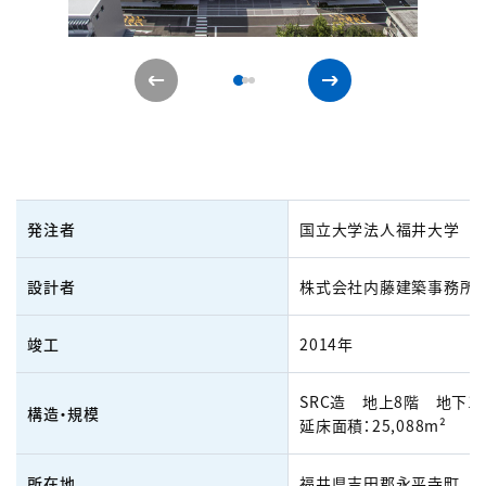
発注者
国立大学法人福井大学
設計者
株式会社内藤建築事務所
竣工
2014年
SRC造 地上8階 地下1
構造・規模
延床面積：25,088m²
所在地
福井県吉田郡永平寺町