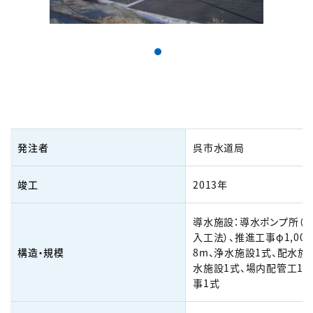
発注者
呉市水道局
竣工
2013年
導水施設：導水ポンプ所（
入工法）、推進工事φ1,000 
構造・規模
8m、浄水施設1式、配水施
水施設1式、場内配管工1式
事1式