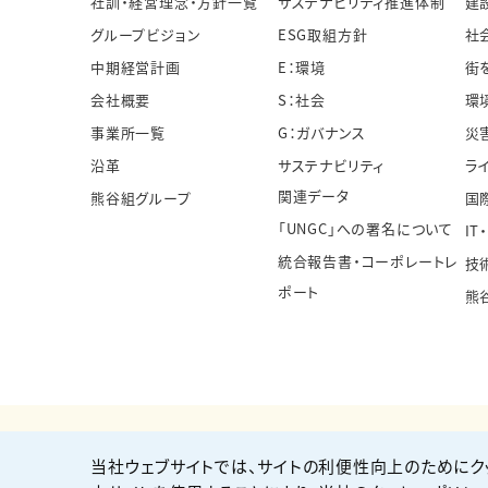
社訓・経営理念・方針一覧
サステナビリティ推進体制
建
グループビジョン
ESG取組方針
社
中期経営計画
E：環境
街
会社概要
S：社会
環
事業所一覧
G：ガバナンス
災
沿革
サステナビリティ
ラ
関連データ
熊谷組グループ
国
「UNGC」への署名について
IT
統合報告書・コーポレートレ
技
ポート
熊
当社ウェブサイトでは、サイトの利便性向上のためにク
個人情報保護方針
サイト利用規約
サイトマップ