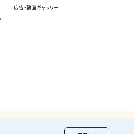
広告・動画ギャラリー
報
pyright ©
2026
KUMAGAI GUMI CO.,LTD All Rights Reserved.