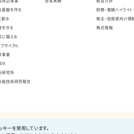
設周辺事業
受賞実績
経営方針
会基盤を作る
財務・業績ハイライト
を創る
株主・投資家向け情
境を守る
株式情報
害に備える
イフサイクル
際事業
・DX
術研究所
谷組技術研究報告
ッキーを使用しています。
お問い合わせ
Co