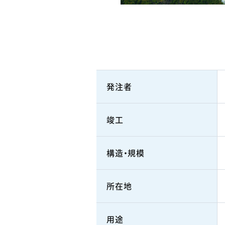
発注者
竣工
構造・規模
所在地
用途