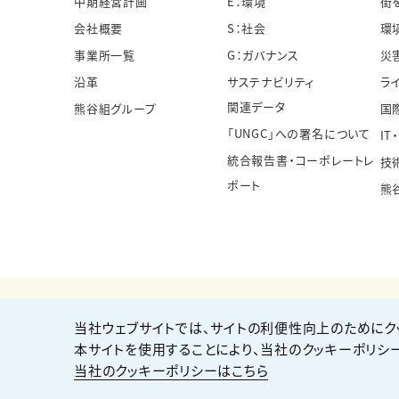
中期経営計画
E：環境
街
会社概要
S：社会
環
事業所一覧
G：ガバナンス
災
沿革
サステナビリティ
ラ
関連データ
熊谷組グループ
国
「UNGC」への署名について
IT
統合報告書・コーポレートレ
技
ポート
熊
当社ウェブサイトでは、サイトの利便性向上のためにク
個人情報保護方針
サイト利用規約
サイトマップ
本サイトを使用することにより、当社のクッキーポリシ
当社のクッキーポリシーはこちら