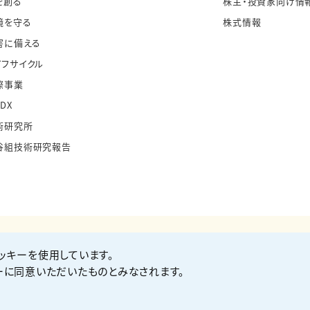
を創る
株主・投資家向け情
境を守る
株式情報
害に備える
イフサイクル
際事業
・DX
術研究所
谷組技術研究報告
ッキーを使用しています。
お問い合わせ
Co
ーに同意いただいたものとみなされます。