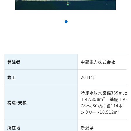
発注者
中部電力株式会社
竣工
2011年
冷却水放水設備339m、土
工47.358m² 基礎工PH
構造・規模
78本、SC杭打設114本 
ンクリート10,512m³
所在地
新潟県