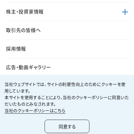
株主・投資家情報
取引先の皆様へ
採用情報
広告・動画ギャラリー
当社ウェブサイトでは、サイトの利便性向上のためにクッキーを使
用しています。
本サイトを使用することにより、当社のクッキーポリシーに同意いた
個人情報保護方針
サイト利用規約
だいたものとみなされます。
サイトマップ
お問い合わせ
当社のクッキーポリシーはこちら
Copyright ©
2026
KUMAGAI GUMI CO.,LTD All Rights Reserved.
同意する