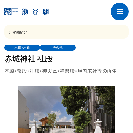
実績紹介
木造・木質
その他
赤城神社 社殿
本殿・幣殿・拝殿・神輿庫・神楽殿・境内末社等の再生