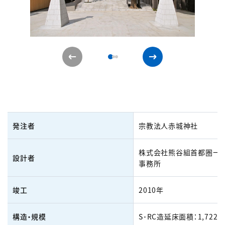
発注者
宗教法人赤城神社
株式会社熊谷組首都圏一
設計者
事務所
竣工
2010年
構造・規模
S･RC造延床面積：1,722m