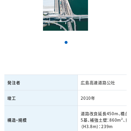
発注者
広島高速道路公社
竣工
2010年
道路改良延長450m、橋台
構造・規模
5基、補強土壁：860m²、
（H3.8m）：239m