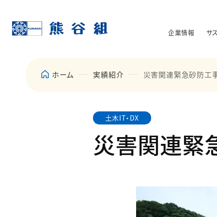
企業情報
サ
ホーム
実績紹介
災害関連緊急砂防工
土木IT・DX
災害関連緊