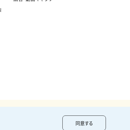
報
pyright ©
2026
KUMAGAI GUMI CO.,LTD All Rights Reserved.
同意する