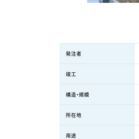
発注者
竣工
構造・規模
所在地
用途