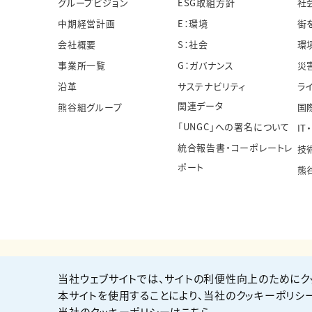
グループビジョン
ESG取組方針
社
中期経営計画
E：環境
街
会社概要
S：社会
環
事業所一覧
G：ガバナンス
災
沿革
サステナビリティ
ラ
関連データ
熊谷組グループ
国
「UNGC」への署名について
IT
統合報告書・コーポレートレ
技
ポート
熊
当社ウェブサイトでは、サイトの利便性向上のためにク
個人情報保護方針
サイト利用規約
サイトマップ
本サイトを使用することにより、当社のクッキーポリシ
当社のクッキーポリシーはこちら