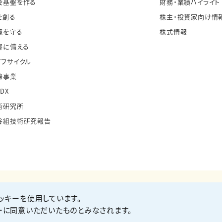
会基盤を作る
財務・業績ハイライト
を創る
株主・投資家向け情
境を守る
株式情報
害に備える
イフサイクル
際事業
・DX
術研究所
谷組技術研究報告
ッキーを使用しています。
お問い合わせ
Co
ーに同意いただいたものとみなされます。