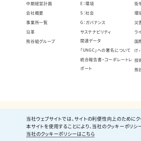
中期経営計画
E：環境
街
会社概要
S：社会
環
事業所一覧
G：ガバナンス
災
沿革
サステナビリティ
ラ
関連データ
熊谷組グループ
国
「UNGC」への署名について
IT
統合報告書・コーポレートレ
技
ポート
熊
当社ウェブサイトでは、サイトの利便性向上のためにク
個人情報保護方針
サイト利用規約
サイトマップ
本サイトを使用することにより、当社のクッキーポリシ
当社のクッキーポリシーはこちら