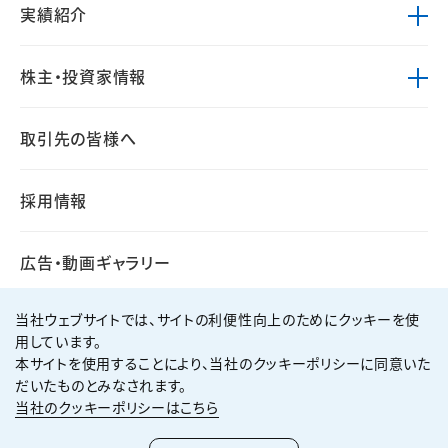
実績紹介
株主・投資家情報
取引先の皆様へ
採用情報
広告・動画ギャラリー
当社ウェブサイトでは、サイトの利便性向上のためにクッキーを使
用しています。
本サイトを使用することにより、当社のクッキーポリシーに同意いた
個人情報保護方針
サイト利用規約
だいたものとみなされます。
サイトマップ
お問い合わせ
当社のクッキーポリシーはこちら
Copyright ©
2026
KUMAGAI GUMI CO.,LTD All Rights Reserved.