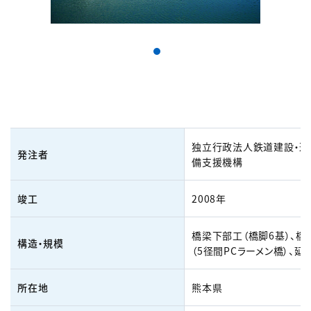
独立行政法人鉄道建設・運
発注者
備支援機構
竣工
2008年
橋梁下部工（橋脚6基）、橋
構造・規模
（5径間PCラーメン橋）、延長
所在地
熊本県