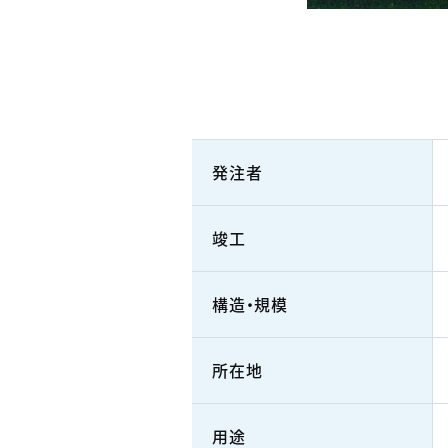
発注者
竣工
構造・規模
所在地
用途