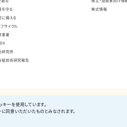
を創る
株主・投資家向け情
境を守る
株式情報
害に備える
イフサイクル
際事業
・DX
術研究所
谷組技術研究報告
ッキーを使用しています。
お問い合わせ
Co
ーに同意いただいたものとみなされます。