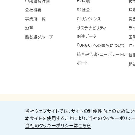
中期経営計画
E：環境
街
会社概要
S：社会
環
事業所一覧
G：ガバナンス
災
沿革
サステナビリティ
ラ
関連データ
熊谷組グループ
国
「UNGC」への署名について
IT
統合報告書・コーポレートレ
技
ポート
熊
当社ウェブサイトでは、サイトの利便性向上のためにク
個人情報保護方針
サイト利用規約
サイトマップ
本サイトを使用することにより、当社のクッキーポリシ
当社のクッキーポリシーはこちら