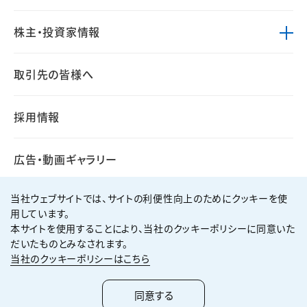
株主・投資家情報
取引先の皆様へ
採用情報
広告・動画ギャラリー
当社ウェブサイトでは、サイトの利便性向上のためにクッキーを使
用しています。
本サイトを使用することにより、当社のクッキーポリシーに同意いた
個人情報保護方針
サイト利用規約
だいたものとみなされます。
サイトマップ
お問い合わせ
当社のクッキーポリシーはこちら
Copyright ©
2026
KUMAGAI GUMI CO.,LTD All Rights Reserved.
同意する