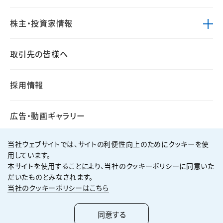
株主・投資家情報
取引先の皆様へ
採用情報
広告・動画ギャラリー
当社ウェブサイトでは、サイトの利便性向上のためにクッキーを使
用しています。
本サイトを使用することにより、当社のクッキーポリシーに同意いた
個人情報保護方針
サイト利用規約
だいたものとみなされます。
サイトマップ
お問い合わせ
当社のクッキーポリシーはこちら
Copyright ©
2026
KUMAGAI GUMI CO.,LTD All Rights Reserved.
同意する