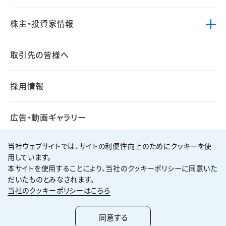
株主・投資家情報
取引先の皆様へ
採用情報
広告・動画ギャラリー
当社ウェブサイトでは、サイトの利便性向上のためにクッキーを使
用しています。
本サイトを使用することにより、当社のクッキーポリシーに同意いた
個人情報保護方針
サイト利用規約
だいたものとみなされます。
サイトマップ
お問い合わせ
当社のクッキーポリシーはこちら
Copyright ©
2026
KUMAGAI GUMI CO.,LTD All Rights Reserved.
同意する