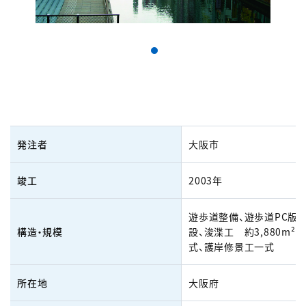
発注者
大阪市
竣工
2003年
遊歩道整備、遊歩道PC版2
構造・規模
設、浚渫工 約3,880m²
式、護岸修景工一式
所在地
大阪府