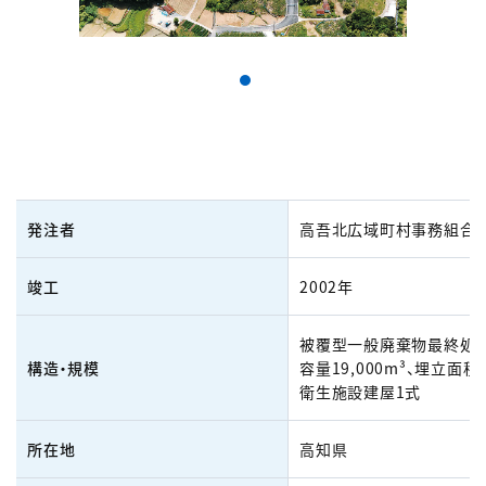
発注者
高吾北広域町村事務組合
竣工
2002年
被覆型一般廃棄物最終処分
構造・規模
容量19,000m³、埋立面積2
衛生施設建屋1式
所在地
高知県