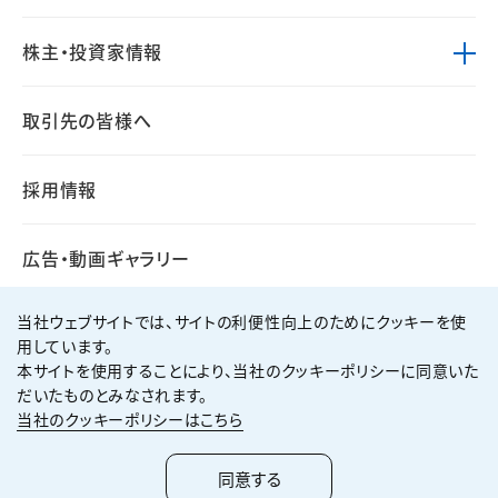
株主・投資家情報
取引先の皆様へ
採用情報
広告・動画ギャラリー
当社ウェブサイトでは、サイトの利便性向上のためにクッキーを使
用しています。
本サイトを使用することにより、当社のクッキーポリシーに同意いた
個人情報保護方針
サイト利用規約
だいたものとみなされます。
サイトマップ
お問い合わせ
当社のクッキーポリシーはこちら
Copyright ©
2026
KUMAGAI GUMI CO.,LTD All Rights Reserved.
同意する