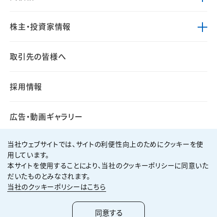
株主・投資家情報
取引先の皆様へ
採用情報
広告・動画ギャラリー
当社ウェブサイトでは、サイトの利便性向上のためにクッキーを使
用しています。
本サイトを使用することにより、当社のクッキーポリシーに同意いた
個人情報保護方針
サイト利用規約
だいたものとみなされます。
サイトマップ
お問い合わせ
当社のクッキーポリシーはこちら
Copyright ©
2026
KUMAGAI GUMI CO.,LTD All Rights Reserved.
同意する