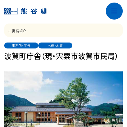
実績紹介
事務所・庁舎
木造・木質
波賀町庁舎（現・宍粟市波賀市民局）