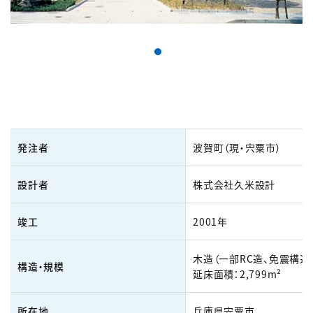
発注者
波賀町（現・宍粟市）
設計者
株式会社久米設計
竣工
2001年
木造（一部RC造、免震構造
構造・規模
延床面積：2,799m²
所在地
兵庫県宍粟市