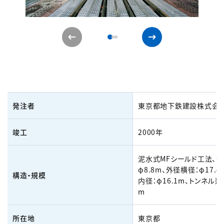
発注者
東京都地下鉄建設株式会
竣工
2000年
泥水式MFシールド工法、外
φ8.8m、外径横径：φ17.
構造・規模
内径：φ16.1m、トンネル延
m
所在地
東京都