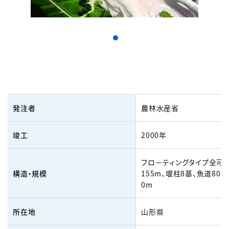
発注者
農林水産省
竣工
2000年
フロ－ティングタイプ全可
構造・規模
155m、堰柱8基、魚道80m
0m
所在地
山形県