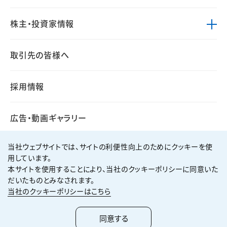
株主・投資家情報
取引先の皆様へ
採用情報
広告・動画ギャラリー
当社ウェブサイトでは、サイトの利便性向上のためにクッキーを使
用しています。
本サイトを使用することにより、当社のクッキーポリシーに同意いた
個人情報保護方針
サイト利用規約
だいたものとみなされます。
サイトマップ
お問い合わせ
当社のクッキーポリシーはこちら
Copyright ©
2026
KUMAGAI GUMI CO.,LTD All Rights Reserved.
同意する