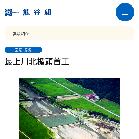
実績紹介
空港・港湾
最上川北楯頭首工