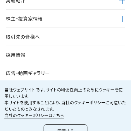
実績紹介
株主・投資家情報
取引先の皆様へ
採用情報
広告・動画ギャラリー
当社ウェブサイトでは、サイトの利便性向上のためにクッキーを使
用しています。
本サイトを使用することにより、当社のクッキーポリシーに同意いた
個人情報保護方針
サイト利用規約
だいたものとみなされます。
サイトマップ
お問い合わせ
当社のクッキーポリシーはこちら
Copyright ©
2026
KUMAGAI GUMI CO.,LTD All Rights Reserved.
同意する