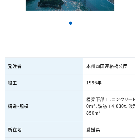
発注者
本州四国連絡橋公団
竣工
1996年
橋梁下部工、コンクリート工1
構造・規模
0m³、鉄筋工4,030t、浚渫
850m³
所在地
愛媛県