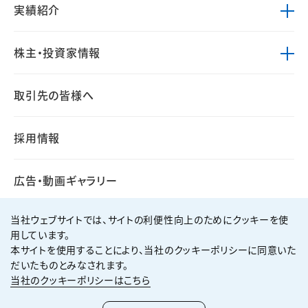
実績紹介
株主・投資家情報
取引先の皆様へ
採用情報
広告・動画ギャラリー
当社ウェブサイトでは、サイトの利便性向上のためにクッキーを使
用しています。
本サイトを使用することにより、当社のクッキーポリシーに同意いた
個人情報保護方針
サイト利用規約
だいたものとみなされます。
サイトマップ
お問い合わせ
当社のクッキーポリシーはこちら
Copyright ©
2026
KUMAGAI GUMI CO.,LTD All Rights Reserved.