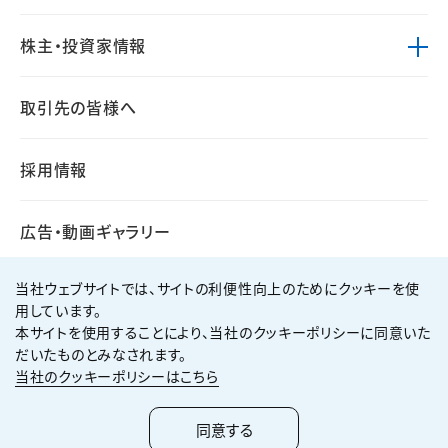
株主・投資家情報
取引先の皆様へ
採用情報
広告・動画ギャラリー
当社ウェブサイトでは、サイトの利便性向上のためにクッキーを使
用しています。
本サイトを使用することにより、当社のクッキーポリシーに同意いた
個人情報保護方針
サイト利用規約
だいたものとみなされます。
サイトマップ
お問い合わせ
当社のクッキーポリシーはこちら
Copyright ©
2026
KUMAGAI GUMI CO.,LTD All Rights Reserved.
同意する