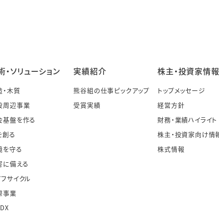
術・ソリューション
実績紹介
株主・投資家情
造・木質
熊谷組の仕事ピックアップ
トップメッセージ
設周辺事業
受賞実績
経営方針
会基盤を作る
財務・業績ハイライト
を創る
株主・投資家向け情
境を守る
株式情報
害に備える
イフサイクル
際事業
・DX