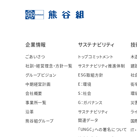
企業情報
サステナビリティ
技
ごあいさつ
トップコミットメント
木
社訓・経営理念・方針一覧
サステナビリティ推進体制
建
グループビジョン
ESG取組方針
社
中期経営計画
E：環境
街
会社概要
S：社会
環
事業所一覧
G：ガバナンス
災
沿革
サステナビリティ
ラ
関連データ
熊谷組グループ
国
「UNGC」への署名について
IT