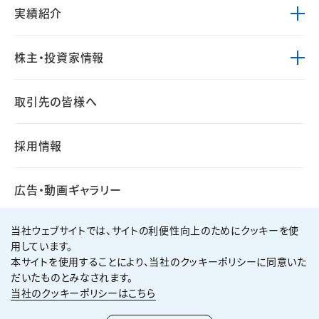
実績紹介
株主・投資家情報
取引先の皆様へ
採用情報
広告・動画ギャラリー
当社ウェブサイトでは、サイトの利便性向上のためにクッキーを使
用しています。
本サイトを使用することにより、当社のクッキーポリシーに同意いた
個人情報保護方針
サイト利用規約
だいたものとみなされます。
サイトマップ
お問い合わせ
当社のクッキーポリシーはこちら
Copyright ©
2026
KUMAGAI GUMI CO.,LTD All Rights Reserved.