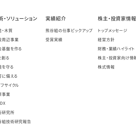
術・ソリューション
実績紹介
株主・投資家情
造・木質
熊谷組の仕事ピックアップ
トップメッセージ
設周辺事業
受賞実績
経営方針
会基盤を作る
財務・業績ハイライト
を創る
株主・投資家向け情
境を守る
株式情報
害に備える
イフサイクル
際事業
・DX
術研究所
谷組技術研究報告