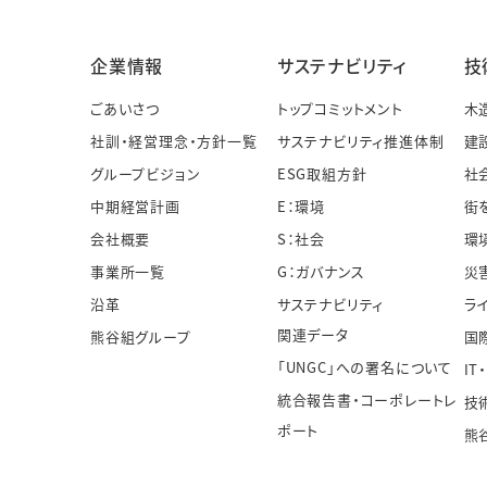
企業情報
サステナビリティ
技
ごあいさつ
トップコミットメント
木
社訓・経営理念・方針一覧
サステナビリティ推進体制
建
グループビジョン
ESG取組方針
社
中期経営計画
E：環境
街
会社概要
S：社会
環
事業所一覧
G：ガバナンス
災
沿革
サステナビリティ
ラ
関連データ
熊谷組グループ
国
「UNGC」への署名について
IT
統合報告書・コーポレートレ
技
ポート
熊