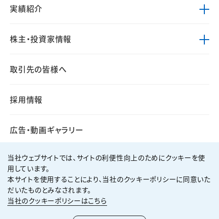
実績紹介
株主・投資家情報
取引先の皆様へ
採用情報
広告・動画ギャラリー
当社ウェブサイトでは、サイトの利便性向上のためにクッキーを使
用しています。
本サイトを使用することにより、当社のクッキーポリシーに同意いた
個人情報保護方針
サイト利用規約
だいたものとみなされます。
サイトマップ
お問い合わせ
当社のクッキーポリシーはこちら
Copyright ©
2026
KUMAGAI GUMI CO.,LTD All Rights Reserved.