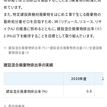
めています。
また、特定建設資機材廃棄物をはじめ工事で生じる廃棄物の
最終処分量ゼロを目指すため、3R（リデュース、リユース、リサ
イクル）の推進に努めるとともに、建設混合廃棄物排出率（※）
2.0%以下を維持することを目標として取り組んでいます。
建設混合廃棄物排出率（%）=建設混合廃棄物排出量（t）/全建設廃
棄物排出量（t）
建設混合廃棄物排出率の実績
2020年度
2
建設混合廃棄物排出率（%）
0.9
熊谷組単体