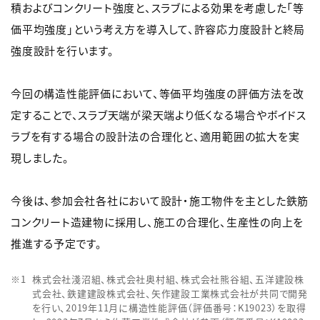
積およびコンクリート強度と、スラブによる効果を考慮した「等
価平均強度」という考え方を導入して、許容応力度設計と終局
強度設計を行います。
今回の構造性能評価において、等価平均強度の評価方法を改
定することで、スラブ天端が梁天端より低くなる場合やボイドス
ラブを有する場合の設計法の合理化と、適用範囲の拡大を実
現しました。
今後は、参加会社各社において設計・施工物件を主とした鉄筋
コンクリート造建物に採用し、施工の合理化、生産性の向上を
推進する予定です。
株式会社淺沼組、株式会社奥村組、株式会社熊谷組、五洋建設株
式会社、鉄建建設株式会社、矢作建設工業株式会社が共同で開発
を行い、2019年11月に構造性能評価（評価番号：K19023）を取得