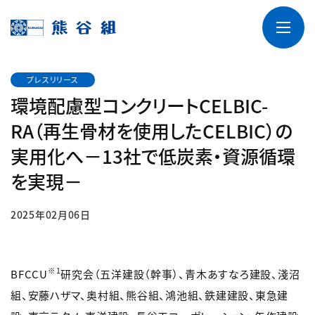
プレスリリース
環境配慮型コンクリートCELBIC-
RA（再生骨材を使用したCELBIC）の
実用化へ－13社で低炭素・資源循環
を実現－
2025年02月06日
※1
BFCCU
研究会（五洋建設（幹事）、青木あすなろ建設、淺沼
組、安藤ハザマ、奥村組、熊谷組、鴻池組、鉄建建設、東急建