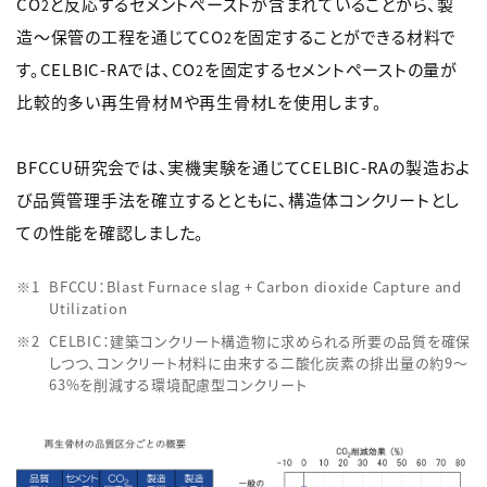
CO
と反応するセメントペーストが含まれていることから、製
2
造～保管の工程を通じてCO
を固定することができる材料で
2
す。CELBIC-RAでは、CO
を固定するセメントペーストの量が
2
比較的多い再生骨材Mや再生骨材Lを使用します。
BFCCU研究会では、実機実験を通じてCELBIC-RAの製造およ
び品質管理手法を確立するとともに、構造体コンクリートとし
ての性能を確認しました。
BFCCU：Blast Furnace slag + Carbon dioxide Capture and
Utilization
CELBIC：建築コンクリート構造物に求められる所要の品質を確保
しつつ、コンクリート材料に由来する二酸化炭素の排出量の約9～
63%を削減する環境配慮型コンクリート