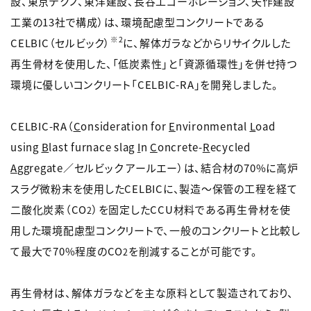
設、東京テクノ、東洋建設、長谷工コーポレーション、矢作建設
工業の13社で構成）は、環境配慮型コンクリートである
※2
CELBIC（セルビック）
に、解体ガラなどからリサイクルした
再生骨材を使用した、「低炭素性」と「資源循環性」を併せ持つ
環境に優しいコンクリート「CELBIC-RA」を開発しました。
CELBIC-RA（
C
onsideration for
E
nvironmental
L
oad
using
B
last furnace slag
I
n
C
oncrete-
R
ecycled
A
ggregate／セルビック アールエー）は、結合材の70%に高炉
スラグ微粉末を使用したCELBICに、製造～保管の工程を経て
二酸化炭素（CO
）を固定したCCU材料である再生骨材を使
2
用した環境配慮型コンクリートで、一般のコンクリートと比較し
て最大で70%程度のCO
を削減することが可能です。
2
再生骨材は、解体ガラなどを主な原料として製造されており、