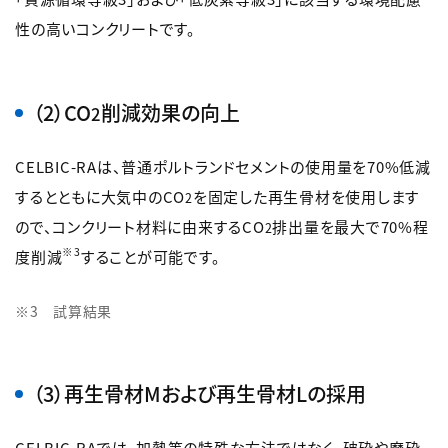
性の高いコンクリートです。
（2）CO
削減効果の向上
2
CELBIC-RAは、普通ポルトランドセメントの使用量を70%低減
するとともに大気中のCO
を固定した再生骨材を使用します
2
ので、コンクリート材料に由来するCO
排出量を最大で70%程
2
※3
度削減
することが可能です。
※3 試算結果
（3）再生骨材Mおよび再生骨材Lの採用
CELBIC-RAでは、加熱等の特殊な方法ではなく、破砕や磨砕