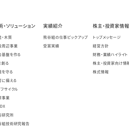
術・ソリューション
実績紹介
株主・投資家情
造・木質
熊谷組の仕事ピックアップ
トップメッセージ
設周辺事業
受賞実績
経営方針
会基盤を作る
財務・業績ハイライト
を創る
株主・投資家向け情
境を守る
株式情報
害に備える
イフサイクル
際事業
・DX
術研究所
谷組技術研究報告