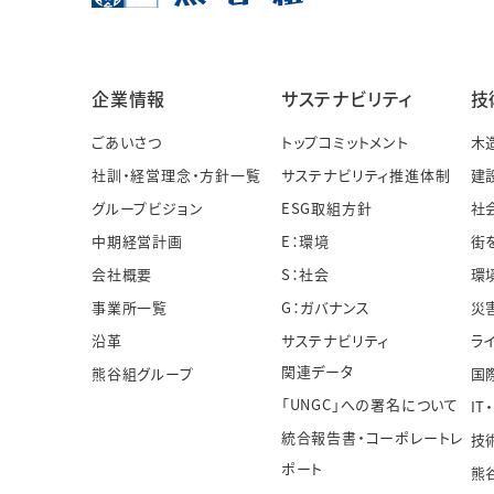
企業情報
サステナビリティ
技
ごあいさつ
トップコミットメント
木
社訓・経営理念・方針一覧
サステナビリティ推進体制
建
グループビジョン
ESG取組方針
社
中期経営計画
E：環境
街
会社概要
S：社会
環
事業所一覧
G：ガバナンス
災
沿革
サステナビリティ
ラ
関連データ
熊谷組グループ
国
「UNGC」への署名について
IT
統合報告書・コーポレートレ
技
ポート
熊