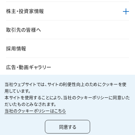
株主・投資家情報
取引先の皆様へ
採用情報
広告・動画ギャラリー
当社ウェブサイトでは、サイトの利便性向上のためにクッキーを使
用しています。
本サイトを使用することにより、当社のクッキーポリシーに同意いた
個人情報保護方針
サイト利用規約
だいたものとみなされます。
サイトマップ
お問い合わせ
当社のクッキーポリシーはこちら
Copyright ©
2026
KUMAGAI GUMI CO.,LTD All Rights Reserved.
同意する