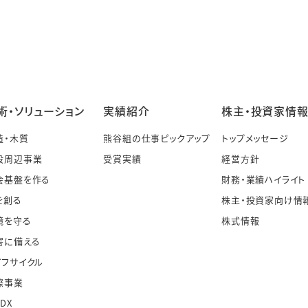
術・ソリューション
実績紹介
株主・投資家情
造・木質
熊谷組の仕事ピックアップ
トップメッセージ
設周辺事業
受賞実績
経営方針
会基盤を作る
財務・業績ハイライト
を創る
株主・投資家向け情
境を守る
株式情報
害に備える
イフサイクル
際事業
・DX