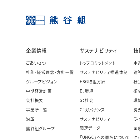
企業情報
サステナビリティ
技
ごあいさつ
トップコミットメント
木
社訓・経営理念・方針一覧
サステナビリティ推進体制
建
グループビジョン
ESG取組方針
社
中期経営計画
E：環境
街
会社概要
S：社会
環
事業所一覧
G：ガバナンス
災
沿革
サステナビリティ
ラ
関連データ
熊谷組グループ
国
「UNGC」への署名について
IT