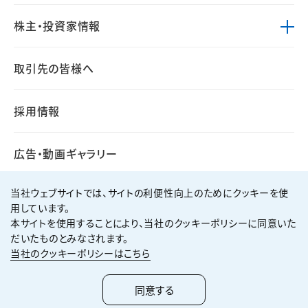
株主・投資家情報
取引先の皆様へ
採用情報
広告・動画ギャラリー
当社ウェブサイトでは、サイトの利便性向上のためにクッキーを使
用しています。
本サイトを使用することにより、当社のクッキーポリシーに同意いた
個人情報保護方針
サイト利用規約
だいたものとみなされます。
サイトマップ
お問い合わせ
当社のクッキーポリシーはこちら
Copyright ©
2026
KUMAGAI GUMI CO.,LTD All Rights Reserved.
同意する