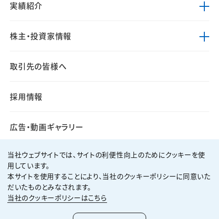
実績紹介
株主・投資家情報
取引先の皆様へ
採用情報
広告・動画ギャラリー
当社ウェブサイトでは、サイトの利便性向上のためにクッキーを使
用しています。
本サイトを使用することにより、当社のクッキーポリシーに同意いた
個人情報保護方針
サイト利用規約
だいたものとみなされます。
サイトマップ
お問い合わせ
当社のクッキーポリシーはこちら
Copyright ©
2026
KUMAGAI GUMI CO.,LTD All Rights Reserved.