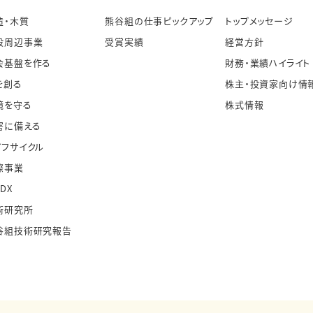
造・木質
熊谷組の仕事ピックアップ
トップメッセージ
設周辺事業
受賞実績
経営方針
会基盤を作る
財務・業績ハイライト
を創る
株主・投資家向け情
境を守る
株式情報
害に備える
イフサイクル
際事業
・DX
術研究所
谷組技術研究報告