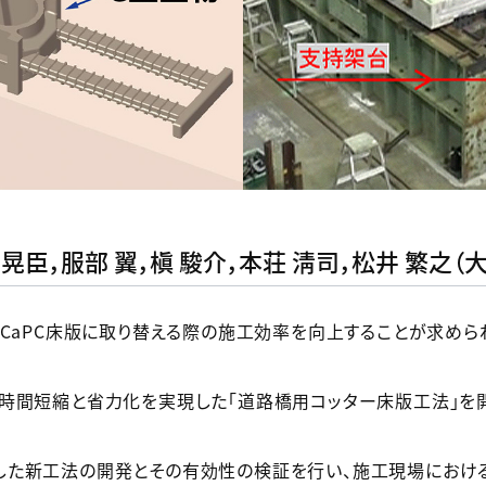
 晃臣，服部 翼，槇 駿介，本荘 淸司，松井 繁之（
PCaPC床版に取り替える際の施工効率を向上することが求めら
時間短縮と省力化を実現した「道路橋用コッター床版工法」を
した新工法の開発とその有効性の検証を行い、施工現場におけ