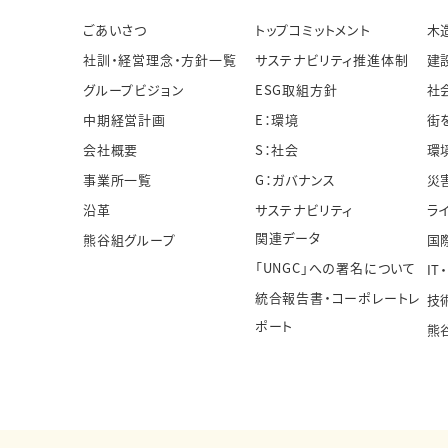
ごあいさつ
トップコミットメント
木
社訓・経営理念・方針一覧
サステナビリティ推進体制
建
グループビジョン
ESG取組方針
社
中期経営計画
E：環境
街
会社概要
S：社会
環
事業所一覧
G：ガバナンス
災
沿革
サステナビリティ
ラ
関連データ
熊谷組グループ
国
「UNGC」への署名について
IT
統合報告書・コーポレートレ
技
ポート
熊