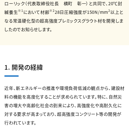
ローリック（代表取締役社長 横町 彰一）と共同で、20℃封
※1
※2
2
緘養生
において材齢
28日圧縮強度が150N/mm
以上と
なる常温硬化型の超高強度プレミックスグラウト材を開発しま
したのでお知らせします。
1. 開発の経緯
近年、新エネルギーの推進や環境負荷低減の観点から、建設材
料の機能を高度化することが求められています。特に、自然災
害の増大や高齢化社会の到来により、高強度化や高耐久化に
対する要求が高まっており、超高強度コンクリート等の開発が
行われています。