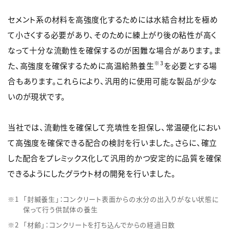
セメント系の材料を高強度化するためには水結合材比を極め
て小さくする必要があり、そのために練上がり後の粘性が高く
なって十分な流動性を確保するのが困難な場合があります。ま
※3
た、高強度を確保するために高温給熱養生
を必要とする場
合もあります。これらにより、汎用的に使用可能な製品が少な
いのが現状です。
当社では、流動性を確保して充填性を担保し、常温硬化におい
て高強度を確保できる配合の検討を行いました。さらに、確立
した配合をプレミックス化して汎用的かつ安定的に品質を確保
できるようにしたグラウト材の開発を行いました。
「封緘養生」：コンクリート表面からの水分の出入りがない状態に
保って行う供試体の養生
「材齢」：コンクリートを打ち込んでからの経過日数