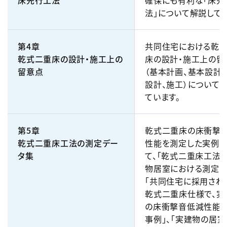
床先行工法
確保にも有利な「床先
法」について解説してい
第4章
共同住宅における乾
乾式二重床の設計・施工上の
床の設計・施工上の留
留意点
（基本計画、基本設計
設計、施工）について
ています。
第5章
乾式二重床の床衝撃
乾式二重床工法の測定デー
性能を測定した実例に
タ集
て、「乾式二重床工法
物居室における測定事
「共同住宅に採用され
乾式二重床仕様で、実
の床衝撃音低減性能
事例」、「実建物の居