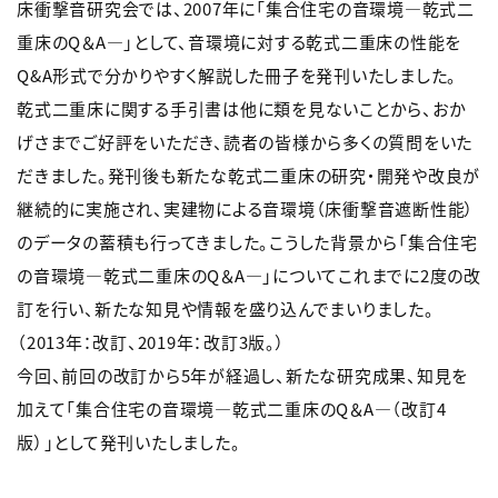
床衝撃音研究会では、2007年に「集合住宅の音環境―乾式二
重床のQ＆A―」として、音環境に対する乾式二重床の性能を
Q&A形式で分かりやすく解説した冊子を発刊いたしました。
乾式二重床に関する手引書は他に類を見ないことから、おか
げさまでご好評をいただき、読者の皆様から多くの質問をいた
だきました。発刊後も新たな乾式二重床の研究・開発や改良が
継続的に実施され、実建物による音環境（床衝撃音遮断性能）
のデータの蓄積も行ってきました。こうした背景から「集合住宅
の音環境―乾式二重床のQ＆A―」についてこれまでに2度の改
訂を行い、新たな知見や情報を盛り込んでまいりました。
（2013年：改訂、2019年：改訂3版。）
今回、前回の改訂から5年が経過し、新たな研究成果、知見を
加えて「集合住宅の音環境―乾式二重床のQ＆A―（改訂4
版）」として発刊いたしました。