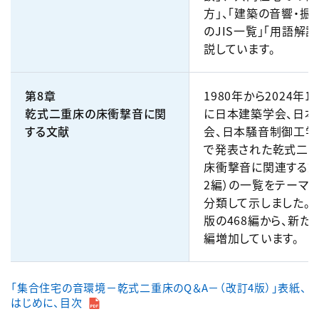
方」、「建築の音響・振
のJIS一覧」「用語解説
説しています。
第8章
1980年から2024年
乾式二重床の床衝撃音に関
に日本建築学会、日本
する文献
会、日本騒音制御工学
で発表された乾式二
床衝撃音に関連する文
2編）の一覧をテーマ
分類して示しました。
版の468編から、新たに
編増加しています。
「集合住宅の音環境－乾式二重床のQ＆A－（改訂4版）」表紙、
はじめに、目次