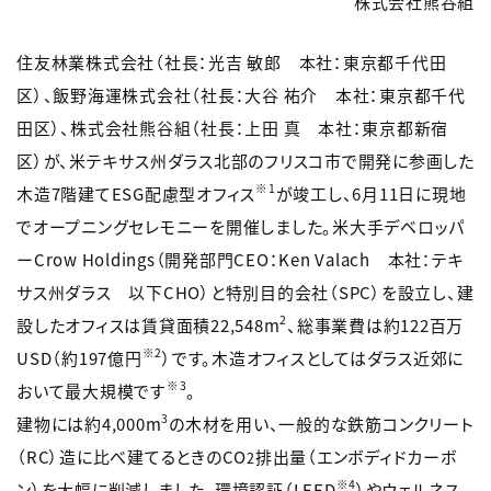
株式会社熊谷組
住友林業株式会社（社長：光吉 敏郎 本社：東京都千代田
区）、飯野海運株式会社（社長：大谷 祐介 本社：東京都千代
田区）、株式会社熊谷組（社長：上田 真 本社：東京都新宿
区）が、米テキサス州ダラス北部のフリスコ市で開発に参画した
※1
木造7階建てESG配慮型オフィス
が竣工し、6月11日に現地
でオープニングセレモニーを開催しました。米大手デベロッパ
ーCrow Holdings（開発部門CEO：Ken Valach 本社：テキ
サス州ダラス 以下CHO）と特別目的会社（SPC）を設立し、建
2
設したオフィスは賃貸面積22,548m
、総事業費は約122百万
※2
USD（約197億円
）です。木造オフィスとしてはダラス近郊に
※3
おいて最大規模です
。
3
建物には約4,000m
の木材を用い、一般的な鉄筋コンクリート
（RC）造に比べ建てるときのCO
排出量（エンボディドカーボ
2
※4
ン）を大幅に削減しました。環境認証（LEED
）やウェルネス