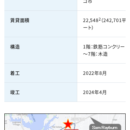
コ市
2
賃貸面積
22,548
（242,701平
ート）
構造
1階：鉄筋コンクリート
～7階：木造
着工
2022年8月
竣工
2024年4月