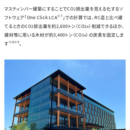
マスティンバー建築にすることでCO
排出量を見える化するソ
2
※7
フトウェア「One Click LCA
」での計算では、RC造と比べ建
てるときのCO
排出量を約2,600トン（CO
）削減できるほか、
2
2e
建材等に用いる木材が約3,400トン（CO
）の炭素を固定しま
2e
※8※9
す
。