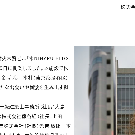
株式会
木質ビル「木NINARU BLDG.
29日に開業しました。本施設で株
（社長：金 亮都 本社：東京都渋谷区）
新たな出会いや刺激を生み出す拠
一級建築士事務所（社長：大島
は株式会社熊谷組（社長：上田
業株式会社（社長：光吉 敏郎 本