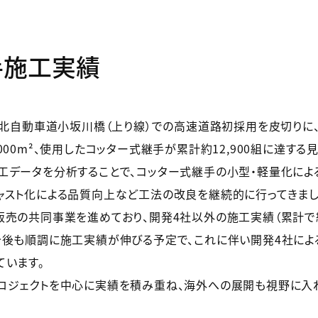
手施工実績
東北自動車道小坂川橋（上り線）での高速道路初採用を皮切りに、
00m²、使用したコッター式継手が累計約12,900組に達する
工データを分析することで、コッター式継手の小型・軽量化によ
ャスト化による品質向上など工法の改良を継続的に行ってきまし
売の共同事業を進めており、開発4社以外の施工実績（累計で約
今後も順調に施工実績が伸びる予定で、これに伴い開発4社に
ています。
ロジェクトを中心に実績を積み重ね、海外への展開も視野に入