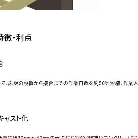
特徴・利点
能
で、床版の設置から接合までの作業日数を約50％短縮、作業人
レキャスト化
部に幅30cm～40cmの現場打ち部分（間詰めコンクリート