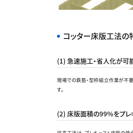
コッター床版工法の
(1) 急速施工・省人化が可
現場での鉄筋・型枠組立作業が不要
す。
(2) 床版面積の99%をプ
従来工法は、プレキャスト床版の接合