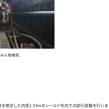
のみ人物検知
用を想定した内径2.55mのシールド坑内での試行試験を行い