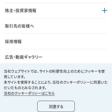
株主・投資家情報
取引先の皆様へ
採用情報
広告・動画ギャラリー
当社ウェブサイトでは、サイトの利便性向上のためにクッキーを使
用しています。
本サイトを使用することにより、当社のクッキーポリシーに同意いた
個人情報保護方針
サイト利用規約
だいたものとみなされます。
サイトマップ
お問い合わせ
当社のクッキーポリシーはこちら
Copyright ©
2026
KUMAGAI GUMI CO.,LTD All Rights Reserved.
同意する