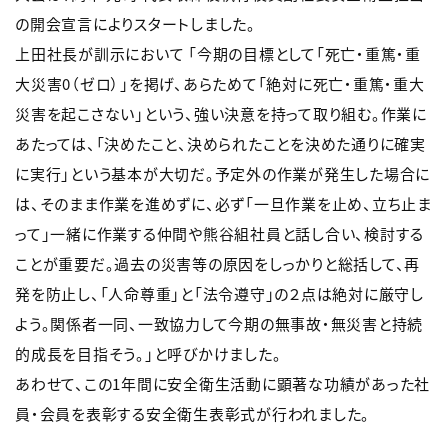
の開会宣言によりスタートしました。
上田社長が訓示において 「今期の目標として「死亡・重篤・重
大災害0（ゼロ）」を掲げ、あらためて「絶対に死亡・重篤・重大
災害を起こさない」という、強い決意を持って取り組む。作業に
あたっては、「決めたこと、決められたことを決めた通りに確実
に実行」という基本が大切だ。予定外の作業が発生した場合に
は、そのまま作業を進めずに、必ず「一旦作業を止め、立ち止ま
って」一緒に作業する仲間や熊谷組社員と話し合い、検討する
ことが重要だ。過去の災害等の原因をしっかりと総括して、再
発を防止し、「人命尊重」と「法令遵守」の２点は絶対に厳守し
よう。関係者一同、一致協力して今期の無事故・無災害と持続
的成長を目指そう。」と呼びかけました。
あわせて、この1年間に安全衛生活動に顕著な功績があった社
員・会員を表彰する安全衛生表彰式が行われました。