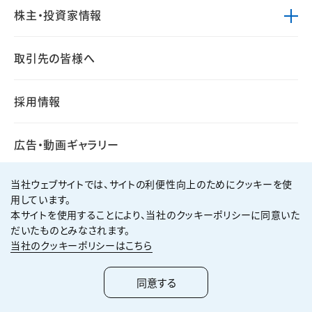
株主・投資家情報
取引先の皆様へ
採用情報
広告・動画ギャラリー
当社ウェブサイトでは、サイトの利便性向上のためにクッキーを使
用しています。
本サイトを使用することにより、当社のクッキーポリシーに同意いた
個人情報保護方針
サイト利用規約
だいたものとみなされます。
サイトマップ
お問い合わせ
当社のクッキーポリシーはこちら
Copyright ©
2026
KUMAGAI GUMI CO.,LTD All Rights Reserved.
同意する