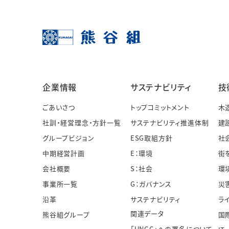
企業情報
サステナビリティ
技
ごあいさつ
トップコミットメント
木
社訓・経営理念・方針一覧
サステナビリティ推進体制
建
グループビジョン
ESG取組方針
社
中期経営計画
E：環境
街
会社概要
S：社会
環
事業所一覧
G：ガバナンス
災
沿革
サステナビリティ
ラ
関連データ
熊谷組グループ
国
「UNGC」への署名について