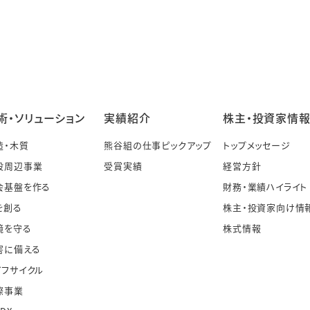
術・ソリューション
実績紹介
株主・投資家情
造・木質
熊谷組の仕事ピックアップ
トップメッセージ
設周辺事業
受賞実績
経営方針
会基盤を作る
財務・業績ハイライト
を創る
株主・投資家向け情
境を守る
株式情報
害に備える
イフサイクル
際事業