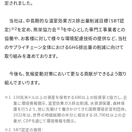
定されました。
当社は、中長期的な温室効果ガス排出量削減目標（SBT認
※2
※3
定)
を定め、熊栄協力会
を中心とした専門工事業者との
協働や、お客様に対して様々な環境配慮技術の提供など、当社
のサプライチェーン全体におけるGHG排出量の削減に向けて
取り組みを進めております。
今後も、気候変動対策において更なる貢献ができるよう取り
組んでまいります。
130兆米ドル以上の資産を保有する680以上の投資家と協力し、企
業に環境情報開示、温室効果ガス排出削減、水資源保護、森林保
護を行うよう、他に先駆けて働きかけてきた国際環境非営利団体。
2022年は、世界の時価総額の半分に相当する18,700社以上の企
業が、CDPを通じて環境情報を開示。
SBT認定の取得：