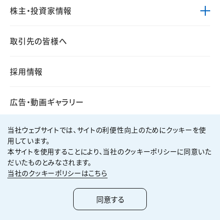
株主・投資家情報
取引先の皆様へ
採用情報
広告・動画ギャラリー
当社ウェブサイトでは、サイトの利便性向上のためにクッキーを使
用しています。
本サイトを使用することにより、当社のクッキーポリシーに同意いた
個人情報保護方針
サイト利用規約
だいたものとみなされます。
サイトマップ
お問い合わせ
当社のクッキーポリシーはこちら
Copyright ©
2026
KUMAGAI GUMI CO.,LTD All Rights Reserved.
同意する