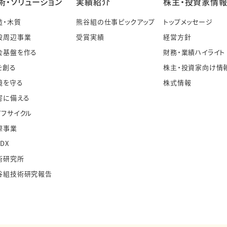
術・ソリューション
実績紹介
株主・投資家情
造・木質
熊谷組の仕事ピックアップ
トップメッセージ
設周辺事業
受賞実績
経営方針
会基盤を作る
財務・業績ハイライト
を創る
株主・投資家向け情
境を守る
株式情報
害に備える
イフサイクル
際事業
・DX
術研究所
谷組技術研究報告