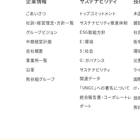
企業情報
サステナビリティ
技
ごあいさつ
トップコミットメント
木
社訓・経営理念・方針一覧
サステナビリティ推進体制
建
グループビジョン
ESG取組方針
社
中期経営計画
E：環境
街
会社概要
S：社会
環
事業所一覧
G：ガバナンス
災
沿革
サステナビリティ
ラ
関連データ
熊谷組グループ
国
「UNGC」への署名について
IT
統合報告書・コーポレートレ
技
ポート
熊