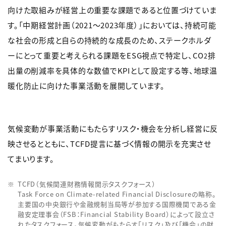
向けた取組みが経営上の重要な課題であると位置づけていま
す。「中期経営計画（2021～2023年度）」においては、持続可能
な社会の形成と自らの持続的な成長のため、ステークホルダ
ーにとって重要と考えられる課題をESG視点で特定し、CO
排
2
出量の削減率を具体的な数値でKPIとして設定する等、地球温
暖化防止に向けた事業活動を展開しています。
気候変動が事業活動にもたらすリスク・機会を分析し経営に反
映させるとともに、TCFD提言に基づく情報の開示を充実させ
てまいります。
TCFD（気候関連財務情報開示タスクフォース）
Task Force on Climate-related Financial Disclosureの略称。
主要国の中央銀行や金融規制当局等が参加する国際機関である金
融安定理事会（FSB：Financial Stability Board）によって設立さ
れたタスクフォース。気候変動がもたらす「リスク」及び「機会」の財