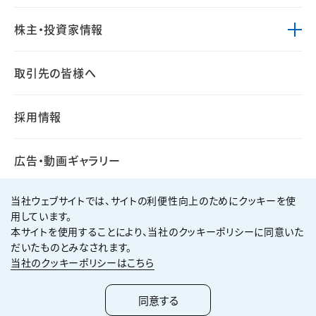
株主・投資家情報
取引先の皆様へ
採用情報
広告・動画ギャラリー
当社ウェブサイトでは、サイトの利便性向上のためにクッキーを使
用しています。
本サイトを使用することにより、当社のクッキーポリシーに同意いた
個人情報保護方針
サイト利用規約
だいたものとみなされます。
サイトマップ
お問い合わせ
当社のクッキーポリシーはこちら
Copyright ©
2026
KUMAGAI GUMI CO.,LTD All Rights Reserved.
同意する